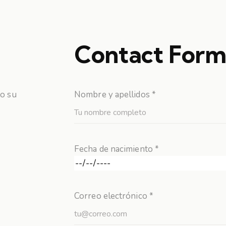
Contact For
do su
Nombre y apellidos *
Fecha de nacimiento *
Correo electrónico *