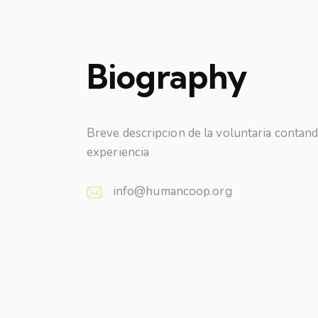
Biography
Breve descripcion de la voluntaria contan
experiencia
info@humancoop.org
E-
m
ail: