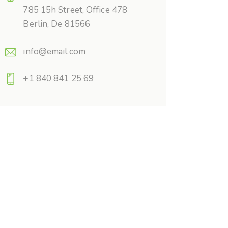
785 15h Street, Office 478
Berlin, De 81566
info@email.com
+1 840 841 25 69