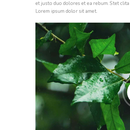
et justo duo dolores et ea rebum. Stet clit
Lorem ipsum dolor sit amet.