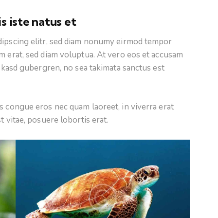
s iste natus et
dipscing elitr, sed diam nonumy eirmod tempor
m erat, sed diam voluptua. At vero eos et accusam
a kasd gubergren, no sea takimata sanctus est
s congue eros nec quam laoreet, in viverra erat
t vitae, posuere lobortis erat.